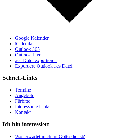
Google Kalender
iCalendar
Outlook 365
Outlook Live
.ics-Datei exportieren
Exportiere Outlook .ics Datei
Schnell-Links
Termine
Angebote
Fürbitte
Interessante Links
Kontakt
Ich bin interessiert
Was erwartet mich im Gottesdienst?