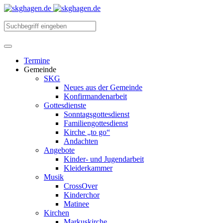
Termine
Gemeinde
SKG
Neues aus der Gemeinde
Konfirmandenarbeit
Gottesdienste
Sonntagsgottesdienst
Familiengottesdienst
Kirche „to go“
Andachten
Angebote
Kinder- und Jugendarbeit
Kleiderkammer
Musik
CrossOver
Kinderchor
Matinee
Kirchen
Markuskirche