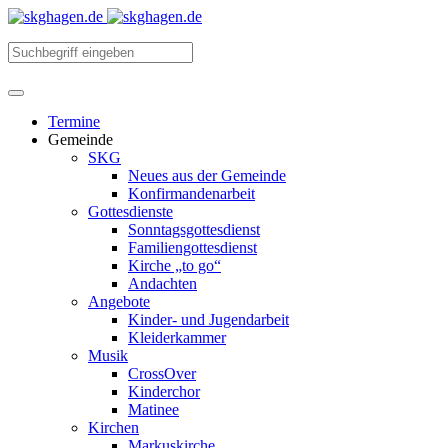
Termine
Gemeinde
SKG
Neues aus der Gemeinde
Konfirmandenarbeit
Gottesdienste
Sonntagsgottesdienst
Familiengottesdienst
Kirche „to go“
Andachten
Angebote
Kinder- und Jugendarbeit
Kleiderkammer
Musik
CrossOver
Kinderchor
Matinee
Kirchen
Markuskirche