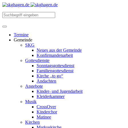
Termine
Gemeinde
SKG
Neues aus der Gemeinde
Konfirmandenarbeit
Gottesdienste
Sonntagsgottesdienst
Familiengottesdienst
Kirche „to go“
Andachten
Angebote
Kinder- und Jugendarbeit
Kleiderkammer
Musik
CrossOver
Kinderchor
Matinee
Kirchen
Markuskirche