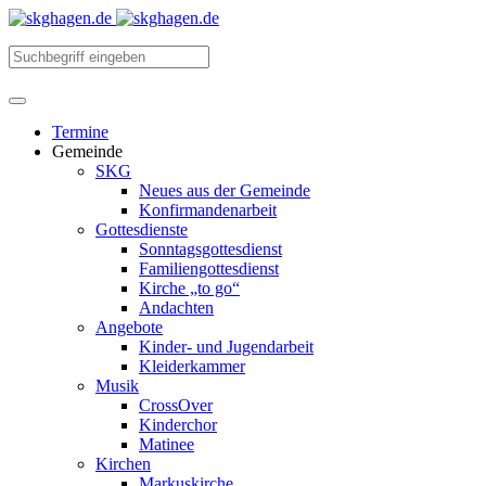
Termine
Gemeinde
SKG
Neues aus der Gemeinde
Konfirmandenarbeit
Gottesdienste
Sonntagsgottesdienst
Familiengottesdienst
Kirche „to go“
Andachten
Angebote
Kinder- und Jugendarbeit
Kleiderkammer
Musik
CrossOver
Kinderchor
Matinee
Kirchen
Markuskirche