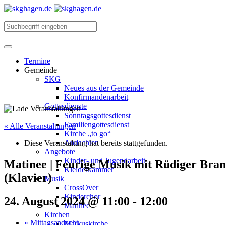
Termine
Gemeinde
SKG
Neues aus der Gemeinde
Konfirmandenarbeit
Gottesdienste
Sonntagsgottesdienst
Familiengottesdienst
« Alle Veranstaltungen
Kirche „to go“
Andachten
Diese Veranstaltung hat bereits stattgefunden.
Angebote
Kinder- und Jugendarbeit
Matinee | Feurige Musik mit Rüdiger Bran
Kleiderkammer
(Klavier)
Musik
CrossOver
Kinderchor
24. August 2024 @ 11:00
-
12:00
Matinee
Kirchen
«
Mittagsandacht
Markuskirche