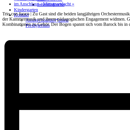
im Anschluss – Mittagsandacht
»
Johanniskirche
Kindergarten
Trio con fuoco | Zu Gast sind die beiden langjährigen Orchestermusi
Kontakt
der Kammermusik und ihrem pädagogischen Engagement widmen. Geme
Ansprechpartner*innen
Kombinationen zu Gehör. Der Bogen spannt sich vom Barock bis in di
Presbyterium