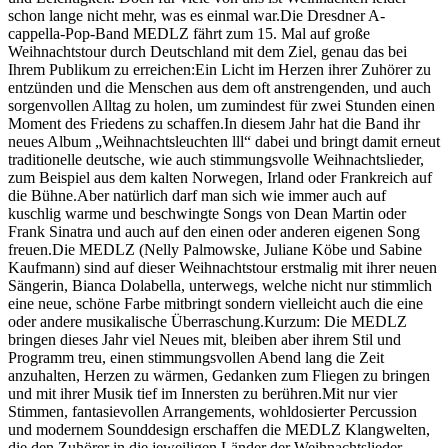
schon lange nicht mehr, was es einmal war.Die Dresdner A-
cappella-Pop-Band MEDLZ fährt zum 15. Mal auf große
Weihnachtstour durch Deutschland mit dem Ziel, genau das bei
Ihrem Publikum zu erreichen:Ein Licht im Herzen ihrer Zuhörer zu
entzünden und die Menschen aus dem oft anstrengenden, und auch
sorgenvollen Alltag zu holen, um zumindest für zwei Stunden einen
Moment des Friedens zu schaffen.In diesem Jahr hat die Band ihr
neues Album „Weihnachtsleuchten lll“ dabei und bringt damit erneut
traditionelle deutsche, wie auch stimmungsvolle Weihnachtslieder,
zum Beispiel aus dem kalten Norwegen, Irland oder Frankreich auf
die Bühne.Aber natürlich darf man sich wie immer auch auf
kuschlig warme und beschwingte Songs von Dean Martin oder
Frank Sinatra und auch auf den einen oder anderen eigenen Song
freuen.Die MEDLZ (Nelly Palmowske, Juliane Köbe und Sabine
Kaufmann) sind auf dieser Weihnachtstour erstmalig mit ihrer neuen
Sängerin, Bianca Dolabella, unterwegs, welche nicht nur stimmlich
eine neue, schöne Farbe mitbringt sondern vielleicht auch die eine
oder andere musikalische Überraschung.Kurzum: Die MEDLZ
bringen dieses Jahr viel Neues mit, bleiben aber ihrem Stil und
Programm treu, einen stimmungsvollen Abend lang die Zeit
anzuhalten, Herzen zu wärmen, Gedanken zum Fliegen zu bringen
und mit ihrer Musik tief im Innersten zu berühren.Mit nur vier
Stimmen, fantasievollen Arrangements, wohldosierter Percussion
und modernem Sounddesign erschaffen die MEDLZ Klangwelten,
die den Zuhörer in die jeweiligen Länder der Weihnachtslieder