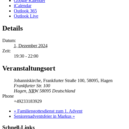
Google Kalender
iCalendar
Outlook 365
Outlook Live
Details
Datum:
1. Dezember 2024
Zeit:
19:30 - 22:00
Veranstaltungsort
Johanniskirche, Frankfurter Straße 100, 58095, Hagen
Frankfurter Str. 100
Hagen
,
NRW
58095
Deutschland
Phone
+49233183929
«
Familiengottesdienst zum 1. Advent
Seniorenadventsfeier in Markus
»
Schnell-Links