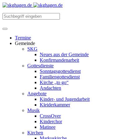
Termine
Gemeinde
SKG
Neues aus der Gemeinde
Konfirmandenarbeit
Gottesdienste
Sonntagsgottesdienst
Familiengottesdienst
Kirche „to go“
Andachten
Angebote
Kinder- und Jugendarbeit
Kleiderkammer
Musik
CrossOver
Kinderchor
Matinee
Kirchen
Markuskirche