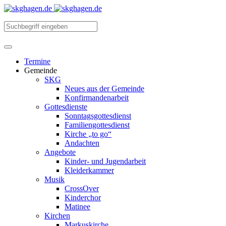
Termine
Gemeinde
SKG
Neues aus der Gemeinde
Konfirmandenarbeit
Gottesdienste
Sonntagsgottesdienst
Familiengottesdienst
Kirche „to go“
Andachten
Angebote
Kinder- und Jugendarbeit
Kleiderkammer
Musik
CrossOver
Kinderchor
Matinee
Kirchen
Markuskirche