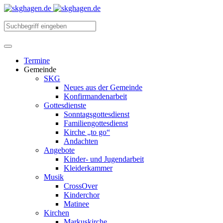
Termine
Gemeinde
SKG
Neues aus der Gemeinde
Konfirmandenarbeit
Gottesdienste
Sonntagsgottesdienst
Familiengottesdienst
Kirche „to go“
Andachten
Angebote
Kinder- und Jugendarbeit
Kleiderkammer
Musik
CrossOver
Kinderchor
Matinee
Kirchen
Markuskirche