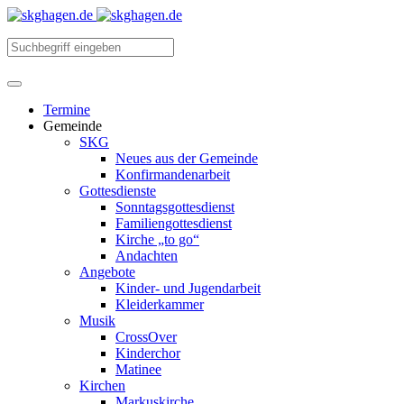
Termine
Gemeinde
SKG
Neues aus der Gemeinde
Konfirmandenarbeit
Gottesdienste
Sonntagsgottesdienst
Familiengottesdienst
Kirche „to go“
Andachten
Angebote
Kinder- und Jugendarbeit
Kleiderkammer
Musik
CrossOver
Kinderchor
Matinee
Kirchen
Markuskirche