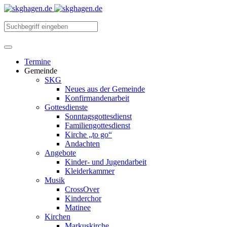
Termine
Gemeinde
SKG
Neues aus der Gemeinde
Konfirmandenarbeit
Gottesdienste
Sonntagsgottesdienst
Familiengottesdienst
Kirche „to go“
Andachten
Angebote
Kinder- und Jugendarbeit
Kleiderkammer
Musik
CrossOver
Kinderchor
Matinee
Kirchen
Markuskirche