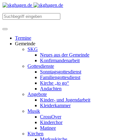
Termine
Gemeinde
SKG
Neues aus der Gemeinde
Konfirmandenarbeit
Gottesdienste
Sonntagsgottesdienst
Familiengottesdienst
Kirche „to go“
Andachten
Angebote
Kinder- und Jugendarbeit
Kleiderkammer
Musik
CrossOver
Kinderchor
Matinee
Kirchen
Markuskirche