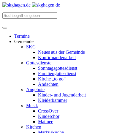
Termine
Gemeinde
SKG
Neues aus der Gemeinde
Konfirmandenarbeit
Gottesdienste
Sonntagsgottesdienst
Familiengottesdienst
Kirche „to go“
Andachten
Angebote
Kinder- und Jugendarbeit
Kleiderkammer
Musik
CrossOver
Kinderchor
Matinee
Kirchen
Markuskirche