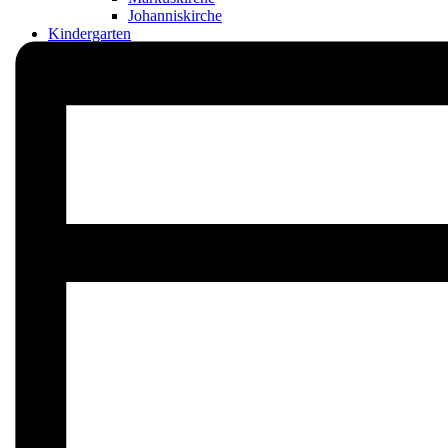
Johanniskirche
Kindergarten
Kontakt
Ansprechpartner*innen
Presbyterium