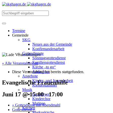
Termine
Gemeinde
SKG
Neues aus der Gemeinde
Konfirmandenarbeit
Gottesdienste
Sonntagsgottesdienst
Familiengottesdienst
« Alle Veranstaltungen
Kirche „to go“
Andachten
Diese Veranstaltung hat bereits stattgefunden.
Angebote
Kinder- und Jugendarbeit
Evangelische Frauenhilfe
Kleiderkammer
Musik
Juni 17 @ 15:00
-
17:00
CrossOver
Kinderchor
Matinee
«
Gottesdienst mit Abendmahl
Kirchen
Gottesdienst
»
Markuskirche