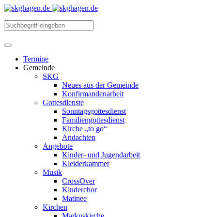
Termine
Gemeinde
SKG
Neues aus der Gemeinde
Konfirmandenarbeit
Gottesdienste
Sonntagsgottesdienst
Familiengottesdienst
Kirche „to go“
Andachten
Angebote
Kinder- und Jugendarbeit
Kleiderkammer
Musik
CrossOver
Kinderchor
Matinee
Kirchen
Markuskirche