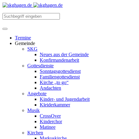
Termine
Gemeinde
SKG
Neues aus der Gemeinde
Konfirmandenarbeit
Gottesdienste
Sonntagsgottesdienst
Familiengottesdienst
Kirche „to go“
Andachten
Angebote
Kinder- und Jugendarbeit
Kleiderkammer
Musik
CrossOver
Kinderchor
Matinee
Kirchen
Markuskirche