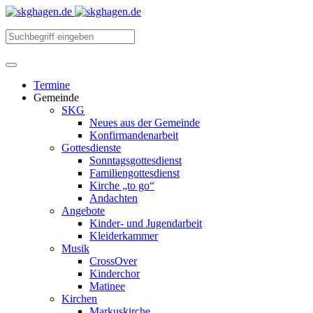
Termine
Gemeinde
SKG
Neues aus der Gemeinde
Konfirmandenarbeit
Gottesdienste
Sonntagsgottesdienst
Familiengottesdienst
Kirche „to go“
Andachten
Angebote
Kinder- und Jugendarbeit
Kleiderkammer
Musik
CrossOver
Kinderchor
Matinee
Kirchen
Markuskirche