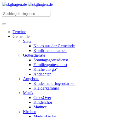
Termine
Gemeinde
SKG
Neues aus der Gemeinde
Konfirmandenarbeit
Gottesdienste
Sonntagsgottesdienst
Familiengottesdienst
Kirche „to go“
Andachten
Angebote
Kinder- und Jugendarbeit
Kleiderkammer
Musik
CrossOver
Kinderchor
Matinee
Kirchen
Markuskirche