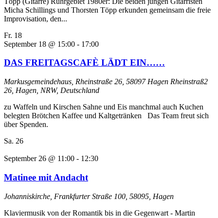
Töpp (Gitarre) Ruhrgebiet 1980er: Die beiden jungen Gitarristen
Micha Schillings und Thorsten Töpp erkunden gemeinsam die freie
Improvisation, den...
Fr.
18
September 18 @ 15:00
-
17:00
DAS FREITAGSCAFÈ LÄDT EIN……
Markusgemeindehaus, Rheinstraße 26, 58097 Hagen
Rheinstraß2
26, Hagen, NRW, Deutschland
zu Waffeln und Kirschen Sahne und Eis manchmal auch Kuchen
belegten Brötchen Kaffee und Kaltgetränken Das Team freut sich
über Spenden.
Sa.
26
September 26 @ 11:00
-
12:30
Matinee mit Andacht
Johanniskirche, Frankfurter Straße 100, 58095, Hagen
Klaviermusik von der Romantik bis in die Gegenwart - Martin