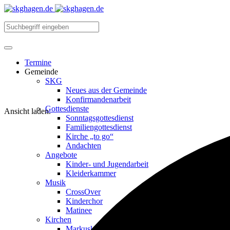
Termine
Gemeinde
SKG
Neues aus der Gemeinde
Konfirmandenarbeit
Gottesdienste
Ansicht laden.
Sonntagsgottesdienst
Familiengottesdienst
Kirche „to go“
Andachten
Angebote
Kinder- und Jugendarbeit
Kleiderkammer
Musik
CrossOver
Kinderchor
Matinee
Kirchen
Markuskirche